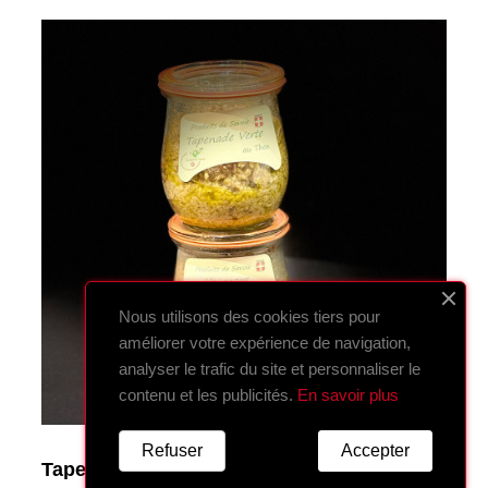
Nous utilisons des cookies tiers pour
améliorer votre expérience de navigation,
analyser le trafic du site et personnaliser le
contenu et les publicités.
En savoir plus
Refuser
Accepter
Tapenade Forestière cèpes et chanterelles