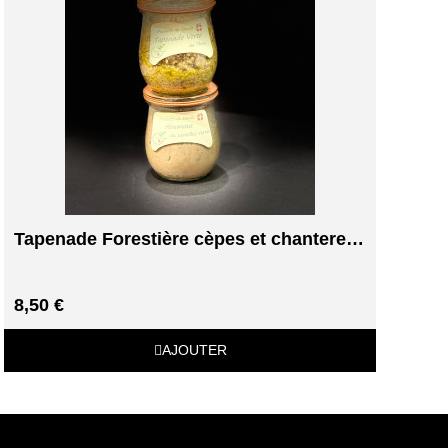
Tapenade Forestière cèpes et chanterelles
8,50 €
AJOUTER