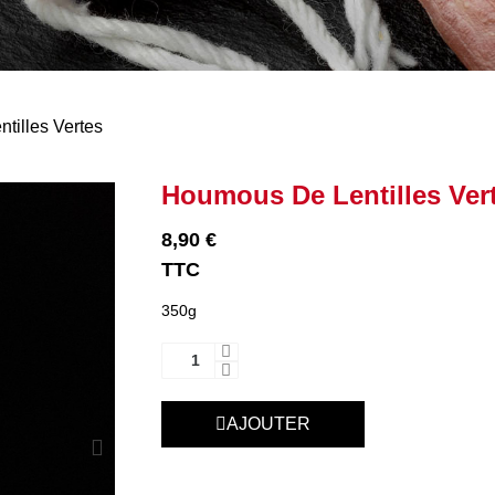
tilles Vertes
Houmous De Lentilles Ver
8,90 €
TTC
350g
AJOUTER