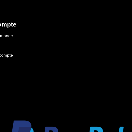
ompte
ommande
 compte