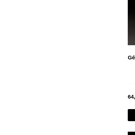
Gé
64