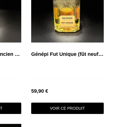
Génépi Fut Unique (ancien fût chêne Américain)
Génépi Fut Unique (fût neuf chêne Français)
59,90 €
IT
VOIR CE PRODUIT