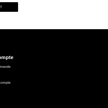
IT
ompte
ommande
 compte