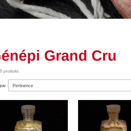
énépi Grand Cru
 5 produits.
par :