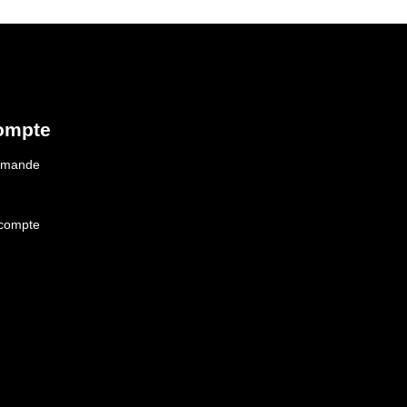
ompte
ommande
 compte