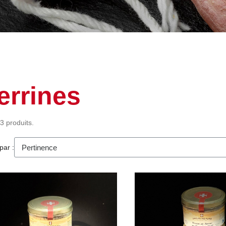
errines
 3 produits.
par :