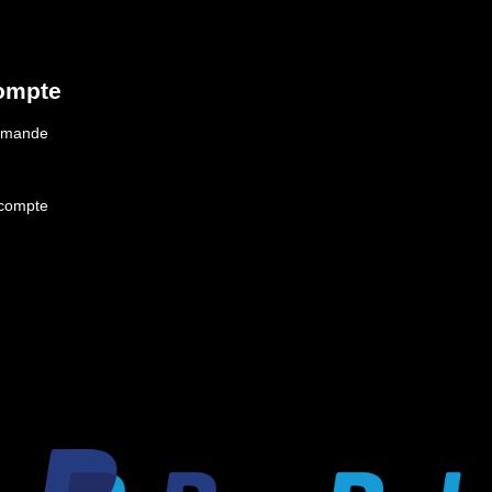
ompte
ommande
 compte