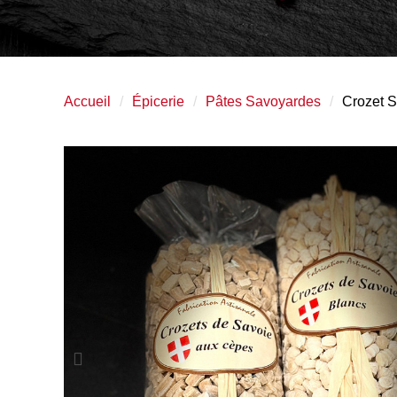
Accueil
Épicerie
Pâtes Savoyardes
Crozet S