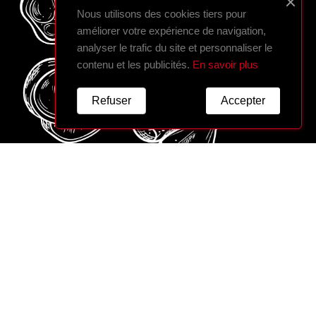
Nous utilisons des cookies tiers pour
améliorer votre expérience de navigation,
analyser le trafic du site et personnaliser le
contenu et les publicités.
En savoir plus
Refuser
Accepter