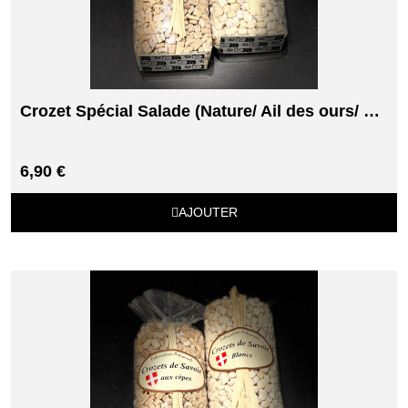
Crozet Spécial Salade (Nature/ Ail des ours/ Safrané)
6,90 €
AJOUTER