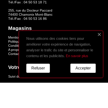
Tél./Fax :
04 50 53 18 71
255, rue du Docteur Paccard
74400 Chamonix Mont-Blanc
Tél./Fax :
04 50 53 16 86
Magasins
Mentions légales
Nous utilisons des cookies tiers pour
Politique de confidentialité
améliorer votre expérience de navigation,
Conditions de vente
A propos
analyser le trafic du site et personnaliser le
Contactez-nous
contenu et les publicités.
En savoir plus
Votre Compte
Refuser
Accepter
Suivi de commande
Connexion
Créez votre compte