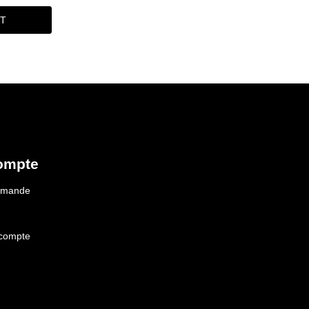
IT
ompte
ommande
 compte