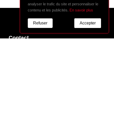
analyser le trafic du site et personnaliser le
contenu et les publicités.
En savoir plus
Refuser
Accepter
Contact
166, rue Joseph Vallot
74400 Chamonix Mont-Blanc
Tél./Fax :
04 50 53 18 71
255, rue du Docteur Paccard
74400 Chamonix Mont-Blanc
Tél./Fax :
04 50 53 16 86
Magasins
Mentions légales
Politique de confidentialité
Conditions de vente
A propos
Contactez-nous