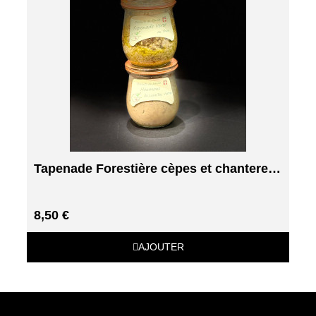
Tapenade Forestière cèpes et chanterelles
8,50 €
AJOUTER