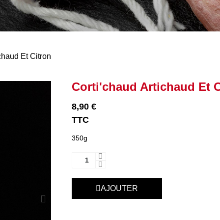
chaud Et Citron
Corti'chaud Artichaud Et C
8,90 €
TTC
350g
AJOUTER