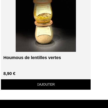
Houmous de lentilles vertes
8,90 €
AJOUTER