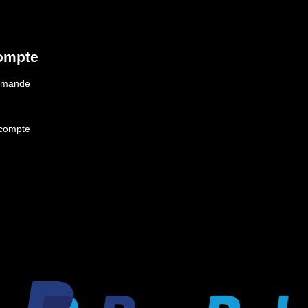
ompte
ommande
 compte