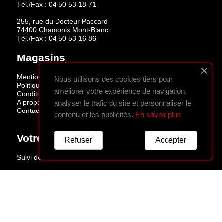
Tél./Fax :
04 50 53 18 71
255, rue du Docteur Paccard
74400 Chamonix Mont-Blanc
Tél./Fax :
04 50 53 16 86
Magasins
Mentions légales
Nous utilisons des cookies tiers pour
Politique de confidentialité
améliorer votre expérience de navigation,
Conditions de vente
A propos
analyser le trafic du site et personnaliser le
Contactez-nous
contenu et les publicités.
En savoir plus
Votre Compte
Refuser
Accepter
Suivi de commande
Connexion
Créez votre compte