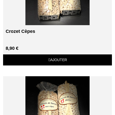
Crozet Cèpes
8,90 €
AJOUTER