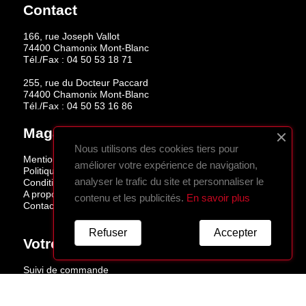
Contact
166, rue Joseph Vallot
74400 Chamonix Mont-Blanc
Tél./Fax :
04 50 53 18 71
255, rue du Docteur Paccard
74400 Chamonix Mont-Blanc
Tél./Fax :
04 50 53 16 86
Magasins
Nous utilisons des cookies tiers pour
Mentions légales
améliorer votre expérience de navigation,
Politique de confidentialité
analyser le trafic du site et personnaliser le
Conditions de vente
A propos
contenu et les publicités.
En savoir plus
Contactez-nous
Refuser
Accepter
Votre Compte
Suivi de commande
Connexion