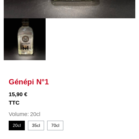
Génépi N°1
15,90 €
TTC
Volume
20cl
20cl
35cl
70cl