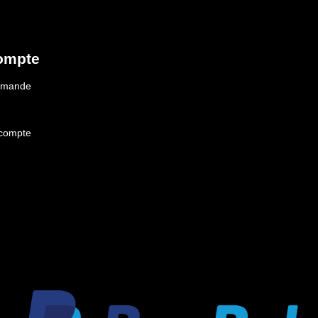
ompte
ommande
 compte