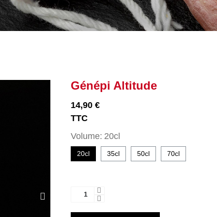
Génépi Altitude
14,90 €
TTC
Volume
20cl
20cl
35cl
50cl
70cl