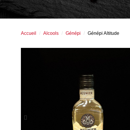
Accueil
Alcools
Génépi
Génépi Altitude