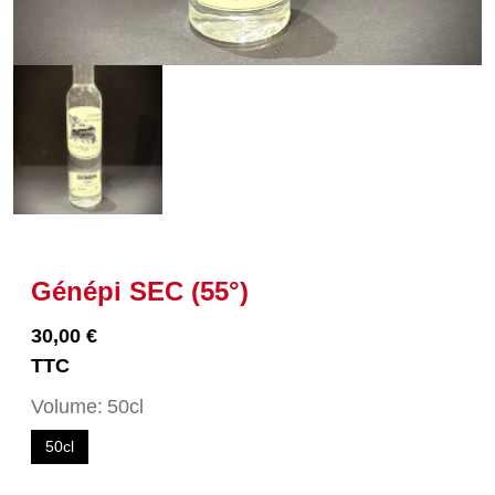
Génépi SEC (55°)
30,00 €
TTC
Volume
50cl
50cl