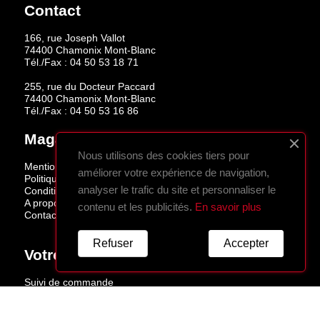
Contact
166, rue Joseph Vallot
74400 Chamonix Mont-Blanc
Tél./Fax :
04 50 53 18 71
255, rue du Docteur Paccard
74400 Chamonix Mont-Blanc
Tél./Fax :
04 50 53 16 86
Magasins
Nous utilisons des cookies tiers pour
Mentions légales
améliorer votre expérience de navigation,
Politique de confidentialité
analyser le trafic du site et personnaliser le
Conditions de vente
A propos
contenu et les publicités.
En savoir plus
Contactez-nous
Refuser
Accepter
Votre Compte
Suivi de commande
Connexion