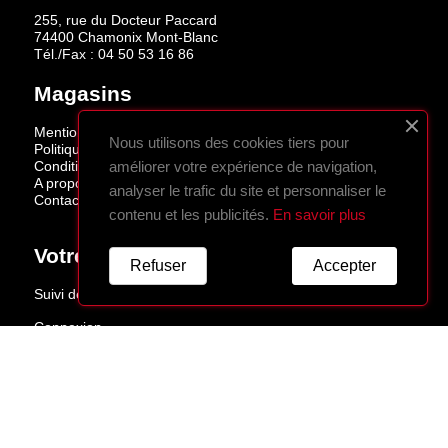
255, rue du Docteur Paccard
74400 Chamonix Mont-Blanc
Tél./Fax :
04 50 53 16 86
Magasins
Mentions légales
Nous utilisons des cookies tiers pour
Politique de confidentialité
Conditions de vente
améliorer votre expérience de navigation,
A propos
analyser le trafic du site et personnaliser le
Contactez-nous
contenu et les publicités.
En savoir plus
Votre Compte
Refuser
Accepter
Suivi de commande
Connexion
Créez votre compte