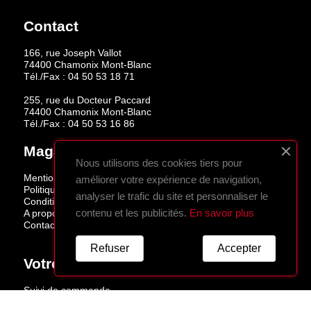
Contact
166, rue Joseph Vallot
74400 Chamonix Mont-Blanc
Tél./Fax :
04 50 53 18 71
255, rue du Docteur Paccard
74400 Chamonix Mont-Blanc
Tél./Fax :
04 50 53 16 86
Magasins
Nous utilisons des cookies tiers pour
Mentions légales
améliorer votre expérience de navigation,
Politique de confidentialité
analyser le trafic du site et personnaliser le
Conditions de vente
contenu et les publicités.
En savoir plus
A propos
Contactez-nous
Refuser
Accepter
Votre Compte
Suivi de commande