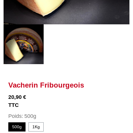
Vacherin Fribourgeois
20,90 €
TTC
Poids
500g
500g
1Kg