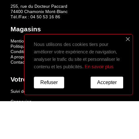
255, rue du Docteur Paccard
74400 Chamonix Mont-Blanc
Tél./Fax :
04 50 53 16 86
Magasins
Mentions légales
Nous utilisons des cookies tiers pour
Politique de confidentialité
Conditions de vente
améliorer votre expérience de navigation,
A propos
analyser le trafic du site et personnaliser le
Contactez-nous
contenu et les publicités.
En savoir plus
Votre Compte
Refuser
Accepter
Suivi de commande
Connexion
Créez votre compte