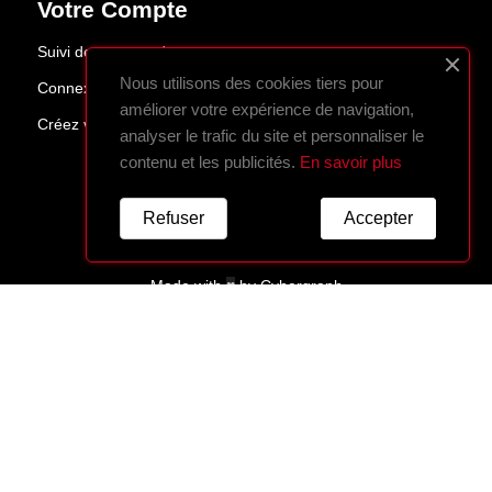
Votre Compte
Suivi de commande
Nous utilisons des cookies tiers pour
Connexion
améliorer votre expérience de navigation,
Créez votre compte
analyser le trafic du site et personnaliser le
contenu et les publicités.
En savoir plus
Refuser
Accepter
Made with
♥
by
Cybergraph