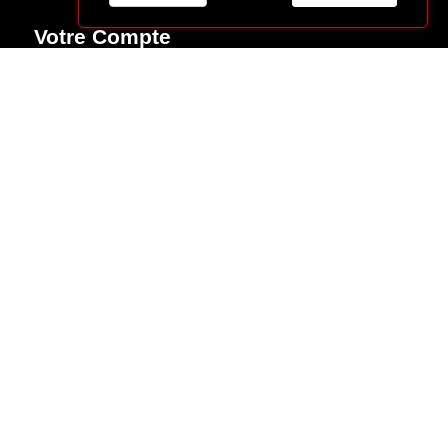
Votre Compte
Suivi de commande
Connexion
Créez votre compte
Made with
♥
by
Cybergraph