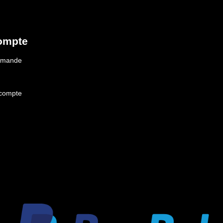
ompte
ommande
 compte