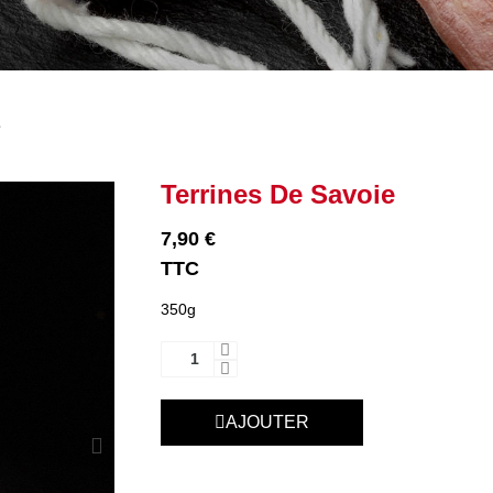
e
Terrines De Savoie
7,90 €
TTC
350g
AJOUTER