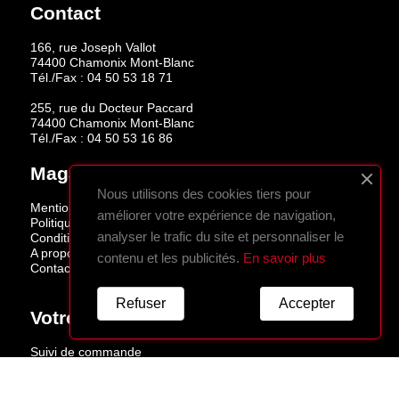
Contact
166, rue Joseph Vallot
74400 Chamonix Mont-Blanc
Tél./Fax :
04 50 53 18 71
255, rue du Docteur Paccard
74400 Chamonix Mont-Blanc
Tél./Fax :
04 50 53 16 86
Magasins
Nous utilisons des cookies tiers pour
Mentions légales
améliorer votre expérience de navigation,
Politique de confidentialité
analyser le trafic du site et personnaliser le
Conditions de vente
A propos
contenu et les publicités.
En savoir plus
Contactez-nous
Refuser
Accepter
Votre Compte
Suivi de commande
Connexion