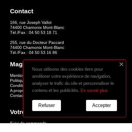
Contact
166, rue Joseph Vallot
74400 Chamonix Mont-Blanc
Tél./Fax :
04 50 53 18 71
255, rue du Docteur Paccard
74400 Chamonix Mont-Blanc
Tél./Fax :
04 50 53 16 86
Magasins
Nous utilisons des cookies tiers pour
Mentions légales
améliorer votre expérience de navigation,
Politique de confidentialité
analyser le trafic du site et personnaliser le
Conditions de vente
contenu et les publicités.
En savoir plus
A propos
Contactez-nous
Refuser
Accepter
Votre Compte
Suivi de commande