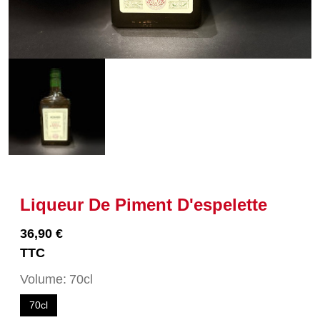
Liqueur De Piment D'espelette
36,90 €
TTC
Volume
70cl
70cl