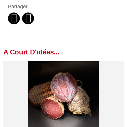
Partager
A Court D'idées...