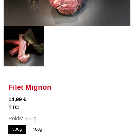
Filet Mignon
14,99 €
TTC
Poids
300g
300g
400g