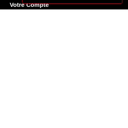
Votre Compte
Suivi de commande
Connexion
Créez votre compte
Made with
♥
by
Cybergraph