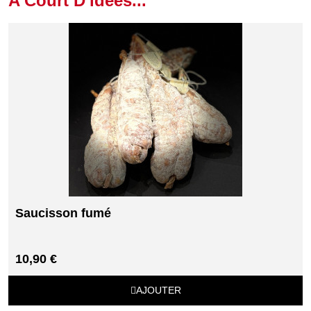
A Court D'idées...
Saucisson fumé
10,90 €
AJOUTER