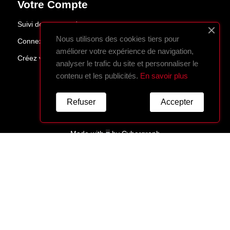
Votre Compte
Suivi de commande
Nous utilisons des cookies tiers pour
Connexion
améliorer votre expérience de navigation,
Créez votre compte
analyser le trafic du site et personnaliser le
contenu et les publicités.
En savoir plus
Refuser
Accepter
Made with
♥
by
Cybergraph