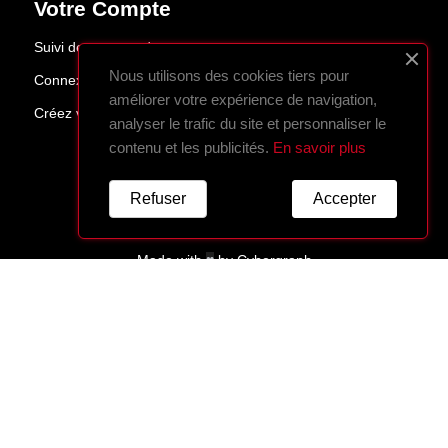
Votre Compte
Suivi de commande
Nous utilisons des cookies tiers pour
Connexion
améliorer votre expérience de navigation,
Créez votre compte
analyser le trafic du site et personnaliser le
contenu et les publicités.
En savoir plus
Refuser
Accepter
Made with
♥
by
Cybergraph