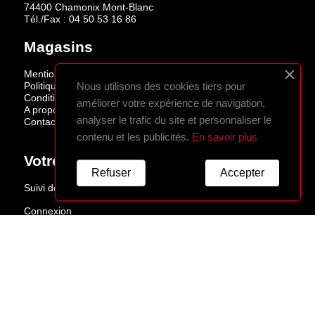
74400 Chamonix Mont-Blanc
Tél./Fax :
04 50 53 16 86
Magasins
Mentions légales
Politique de confidentialité
Nous utilisons des cookies tiers pour
Conditions de vente
améliorer votre expérience de navigation,
A propos
analyser le trafic du site et personnaliser le
Contactez-nous
contenu et les publicités.
En savoir plus
Votre Compte
Refuser
Accepter
Suivi de commande
Connexion
Créez votre compte