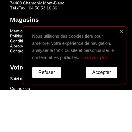
74400 Chamonix Mont-Blanc
Tél./Fax :
04 50 53 16 86
Magasins
Mentions légales
Politique de confidentialité
Nous utilisons des cookies tiers pour
Conditions de vente
améliorer votre expérience de navigation,
A propos
analyser le trafic du site et personnaliser le
Contactez-nous
contenu et les publicités.
En savoir plus
Votre Compte
Refuser
Accepter
Suivi de commande
Connexion
Créez votre compte