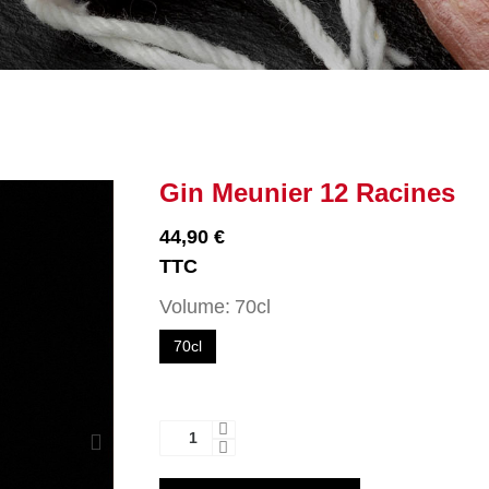
Gin Meunier 12 Racines
44,90 €
TTC
Volume
70cl
70cl