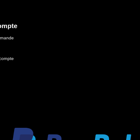
ompte
ommande
 compte