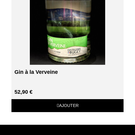
Gin à la Verveine
52,90 €
AJOUTER