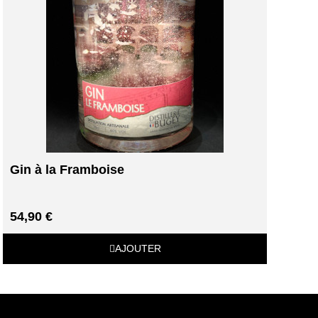
Gin à la Framboise
54,90 €
AJOUTER