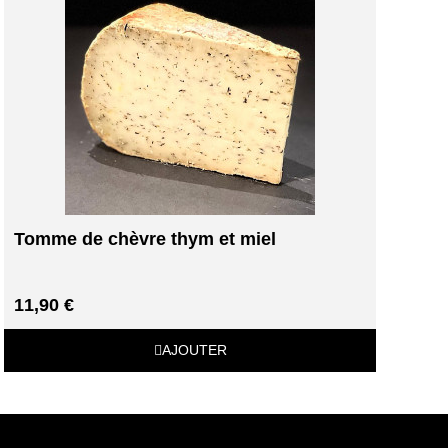
Tomme de chèvre thym et miel
11,90 €
AJOUTER