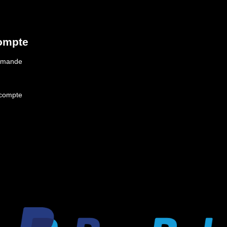
ompte
ommande
 compte