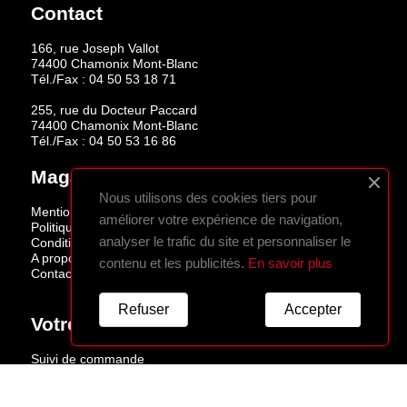
Contact
166, rue Joseph Vallot
74400 Chamonix Mont-Blanc
Tél./Fax :
04 50 53 18 71
255, rue du Docteur Paccard
74400 Chamonix Mont-Blanc
Tél./Fax :
04 50 53 16 86
Magasins
Nous utilisons des cookies tiers pour
Mentions légales
améliorer votre expérience de navigation,
Politique de confidentialité
analyser le trafic du site et personnaliser le
Conditions de vente
A propos
contenu et les publicités.
En savoir plus
Contactez-nous
Refuser
Accepter
Votre Compte
Suivi de commande
Connexion