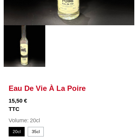
Eau De Vie À La Poire
15,50 €
TTC
Volume
20cl
20cl
35cl