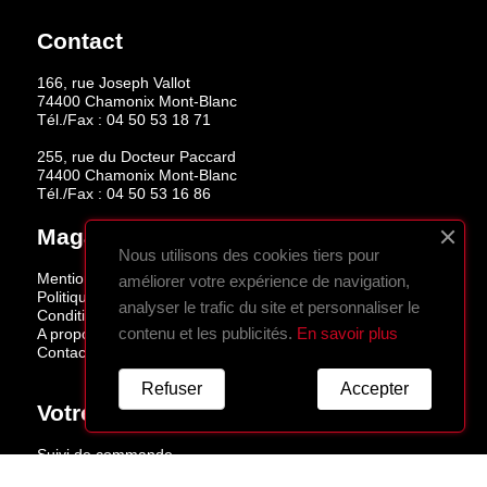
Contact
166, rue Joseph Vallot
74400 Chamonix Mont-Blanc
Tél./Fax :
04 50 53 18 71
255, rue du Docteur Paccard
74400 Chamonix Mont-Blanc
Tél./Fax :
04 50 53 16 86
Magasins
Nous utilisons des cookies tiers pour
Mentions légales
améliorer votre expérience de navigation,
Politique de confidentialité
analyser le trafic du site et personnaliser le
Conditions de vente
contenu et les publicités.
En savoir plus
A propos
Contactez-nous
Refuser
Accepter
Votre Compte
Suivi de commande