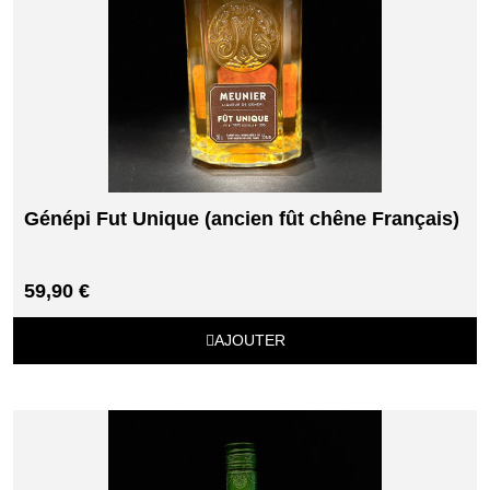
Génépi Fut Unique (ancien fût chêne Français)
59,90 €
AJOUTER