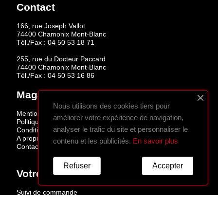
Contact
166, rue Joseph Vallot
74400 Chamonix Mont-Blanc
Tél./Fax :
04 50 53 18 71
255, rue du Docteur Paccard
74400 Chamonix Mont-Blanc
Tél./Fax :
04 50 53 16 86
Magasins
Nous utilisons des cookies tiers pour
Mentions légales
améliorer votre expérience de navigation,
Politique de confidentialité
analyser le trafic du site et personnaliser le
Conditions de vente
A propos
contenu et les publicités.
En savoir plus
Contactez-nous
Refuser
Accepter
Votre Compte
Suivi de commande
Connexion