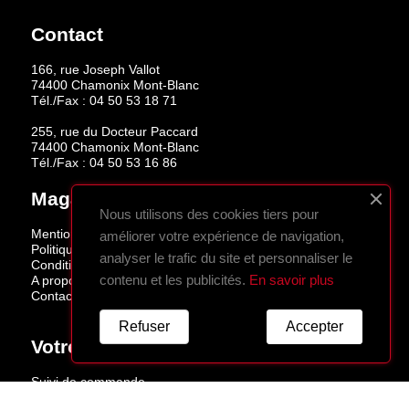
Contact
166, rue Joseph Vallot
74400 Chamonix Mont-Blanc
Tél./Fax :
04 50 53 18 71
255, rue du Docteur Paccard
74400 Chamonix Mont-Blanc
Tél./Fax :
04 50 53 16 86
Magasins
Nous utilisons des cookies tiers pour
Mentions légales
améliorer votre expérience de navigation,
Politique de confidentialité
analyser le trafic du site et personnaliser le
Conditions de vente
contenu et les publicités.
En savoir plus
A propos
Contactez-nous
Refuser
Accepter
Votre Compte
Suivi de commande