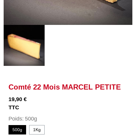
Comté 22 Mois MARCEL PETITE
19,90 €
TTC
Poids
500g
500g
1Kg