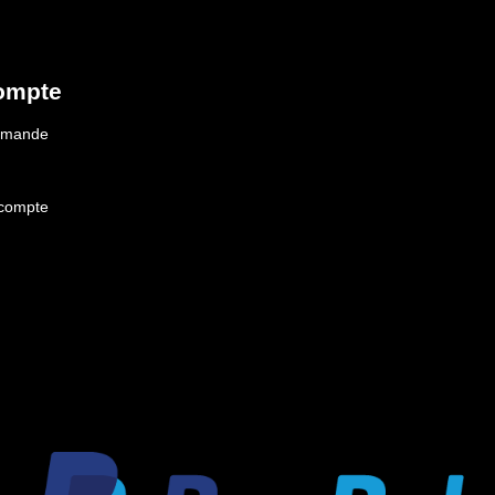
ompte
ommande
 compte