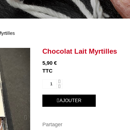
yrtilles
Chocolat Lait Myrtilles
5,90 €
TTC
AJOUTER
Partager