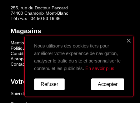
255, rue du Docteur Paccard
74400 Chamonix Mont-Blanc
Tél./Fax :
04 50 53 16 86
Magasins
Mentions légales
Nous utilisons des cookies tiers pour
Politique de confidentialité
améliorer votre expérience de navigation,
Conditions de vente
A propos
analyser le trafic du site et personnaliser le
Contactez-nous
contenu et les publicités.
En savoir plus
Votre Compte
Refuser
Accepter
Suivi de commande
Connexion
Créez votre compte