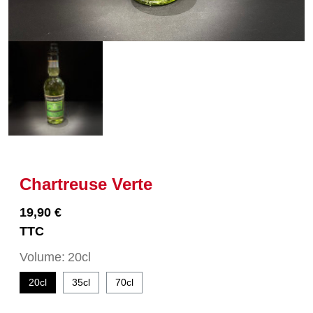
Chartreuse Verte
19,90 €
TTC
Volume
20cl
20cl
35cl
70cl