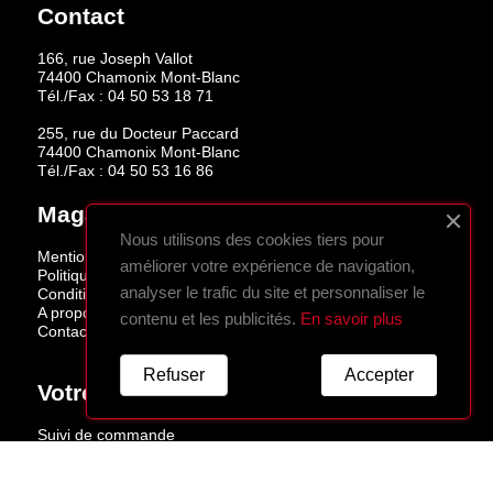
Contact
166, rue Joseph Vallot
74400 Chamonix Mont-Blanc
Tél./Fax :
04 50 53 18 71
255, rue du Docteur Paccard
74400 Chamonix Mont-Blanc
Tél./Fax :
04 50 53 16 86
Magasins
Nous utilisons des cookies tiers pour
Mentions légales
améliorer votre expérience de navigation,
Politique de confidentialité
analyser le trafic du site et personnaliser le
Conditions de vente
A propos
contenu et les publicités.
En savoir plus
Contactez-nous
Refuser
Accepter
Votre Compte
Suivi de commande
Connexion