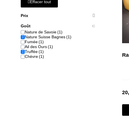
Effacer tout
Prix
Goût
Nature de Savoie
Nature Suisse Bagnes
Fumée
Ail des Ours
Truffée
Chèvre
20