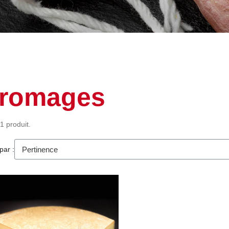
romages
 1 produit.
par :