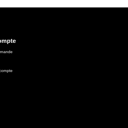
ompte
ommande
 compte