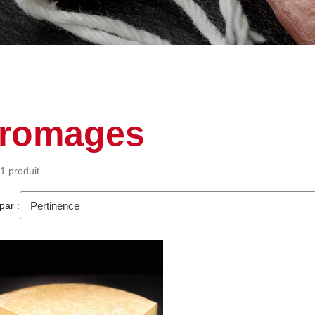
romages
 1 produit.
par :