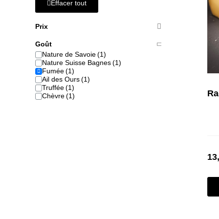
Effacer tout
Prix
Goût
Nature de Savoie
Nature Suisse Bagnes
Fumée
Ail des Ours
Truffée
Chèvre
13