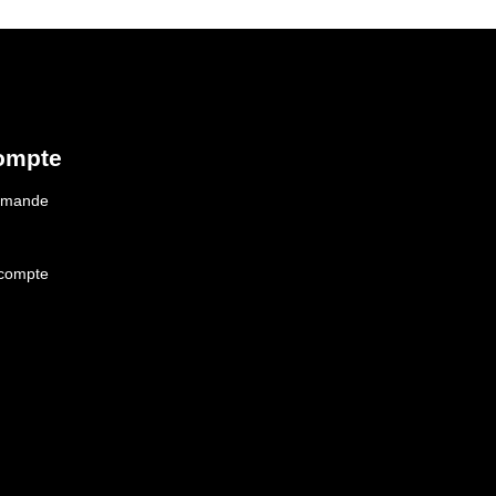
ompte
ommande
 compte