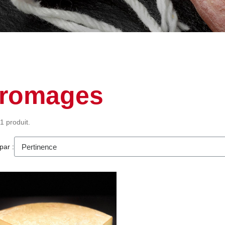
romages
 1 produit.
par :