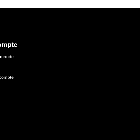
ompte
ommande
 compte