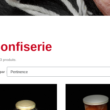
onfiserie
 3 produits.
par :