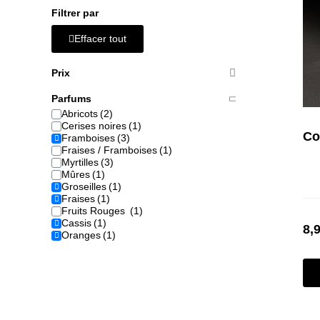
Filtrer par
Effacer tout
Prix
Parfums
Abricots
Cerises noires
Co
Framboises
Fraises / Framboises
Myrtilles
Mûres
Groseilles
Fraises
Fruits Rouges
Cassis
8,
Oranges