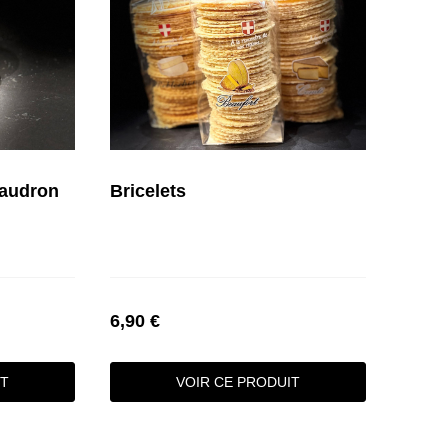
haudron
Bricelets
6,90 €
IT
VOIR CE PRODUIT