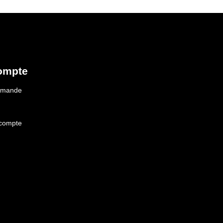
ompte
ommande
 compte