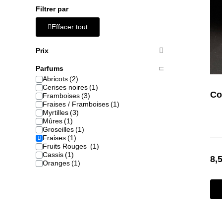
Filtrer par
Effacer tout
Prix
Parfums
Abricots
Cerises noires
Co
Framboises
Fraises / Framboises
Myrtilles
Mûres
Groseilles
Fraises
Fruits Rouges
Cassis
8,
Oranges