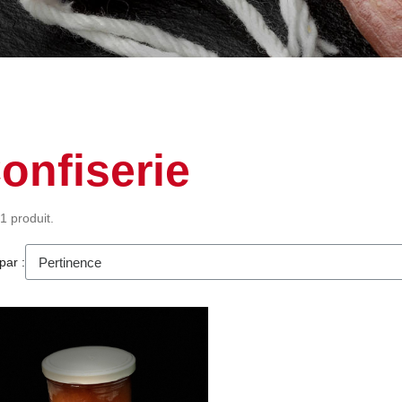
onfiserie
 1 produit.
par :