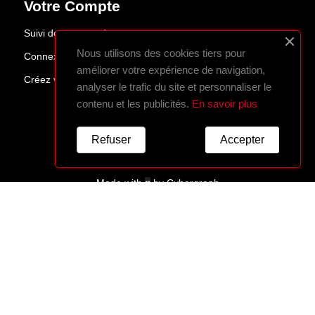
Votre Compte
Suivi de commande
Nous utilisons des cookies tiers pour
Connexion
améliorer votre expérience de navigation,
Créez votre compte
analyser le trafic du site et personnaliser le
contenu et les publicités.
En savoir plus
Refuser
Accepter
Made with
♥
by
Cybergraph